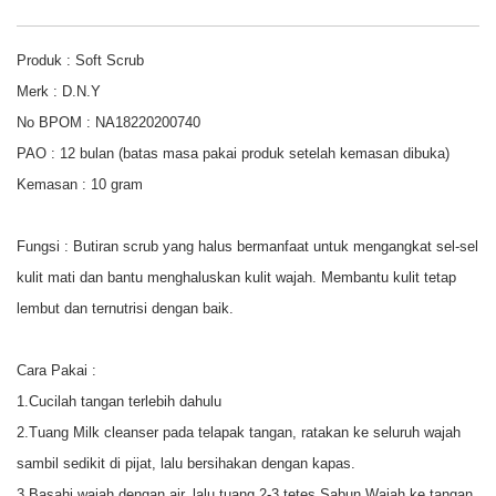
Produk : Soft Scrub
Merk : D.N.Y
No BPOM : NA18220200740
PAO : 12 bulan (batas masa pakai produk setelah kemasan dibuka)
Kemasan : 10 gram
Fungsi : Butiran scrub yang halus bermanfaat untuk mengangkat sel-sel
kulit mati dan bantu menghaluskan kulit wajah. Membantu kulit tetap
lembut dan ternutrisi dengan baik.
Cara Pakai :
1.Cucilah tangan terlebih dahulu
2.Tuang Milk cleanser pada telapak tangan, ratakan ke seluruh wajah
sambil sedikit di pijat, lalu bersihakan dengan kapas.
3.Basahi wajah dengan air, lalu tuang 2-3 tetes Sabun Wajah ke tangan,