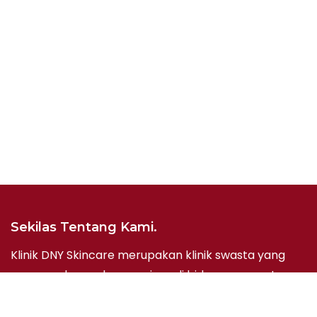
Sekilas Tentang Kami.
Klinik DNY Skincare merupakan klinik swasta yang
menawarkan pelayanan jasa di bidang perawatan
kesehatan dan kecantikan. Klinik DNY Skincare
didirikan berdasarkan keinginan untuk dapat