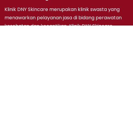
Klinik DNY Skincare merupakan klinik swasta yang
menawarkan pelayanan jasa di bidang perawatan
kesehatan dan kecantikan. Klinik DNY Skincare
didirikan berdasarkan keinginan untuk dapat
memberikan pelayanan konsultasi kesehatan kulit
dengan dokter yang berkompetensi di bidangnya
serta terapi yang berkualitas, ramah dan terjangkau.
Informasi
Tentang Kami
Hubungi Kami