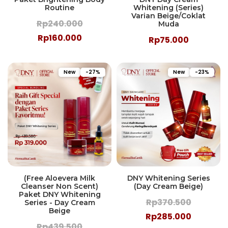
Routine
Whitening (Series)
Varian Beige/Coklat
Rp240.000
Muda
Rp160.000
Rp75.000
New
-27%
New
-23%
(Free Aloevera Milk
DNY Whitening Series
Cleanser Non Scent)
(Day Cream Beige)
Paket DNY Whitening
Rp370.500
Series - Day Cream
Beige
Rp285.000
Rp439.500