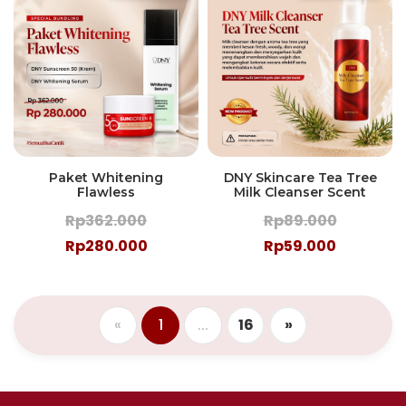
Paket Whitening
DNY Skincare Tea Tree
Flawless
Milk Cleanser Scent
Rp362.000
Rp89.000
Rp280.000
Rp59.000
«
1
...
16
»