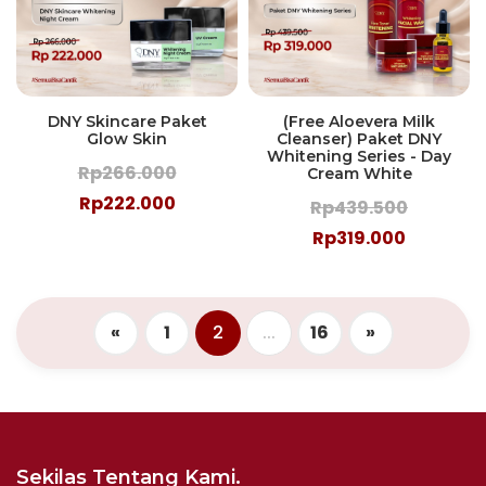
DNY Skincare Paket
(Free Aloevera Milk
Glow Skin
Cleanser) Paket DNY
Whitening Series - Day
Rp266.000
Cream White
Rp222.000
Rp439.500
Rp319.000
«
1
2
...
16
»
Sekilas Tentang Kami.