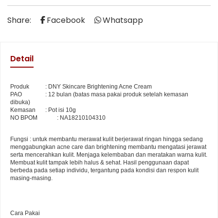
Share:
Facebook
Whatsapp
Detail
Produk 
: DNY Skincare Brightening Acne Cream
PAO 
: 12 bulan (batas masa pakai produk setelah kemasan 
dibuka)
Kemasan
: Pot isi 10g
NO BPOM      
: NA18210104310
Fungsi : untuk membantu merawat kulit berjerawat ringan hingga sedang 
menggabungkan acne care dan brightening membantu mengatasi jerawat 
serta mencerahkan kulit. Menjaga kelembaban dan meratakan warna kulit. 
Membuat kulit tampak lebih halus & sehat. Hasil penggunaan dapat 
berbeda pada setiap individu, tergantung pada kondisi dan respon kulit 
masing-masing. 
Cara Pakai