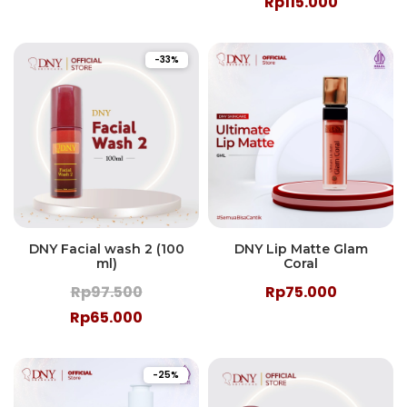
Rp115.000
-33%
DNY Facial wash 2 (100
DNY Lip Matte Glam
ml)
Coral
Rp97.500
Rp75.000
Rp65.000
-25%