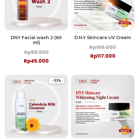
DNY Facial wash 2 (60
D.N.Y Skincare UV Cream
ml)
Rp156.000
Rp58.500
Rp117.000
Rp45.000
-22%